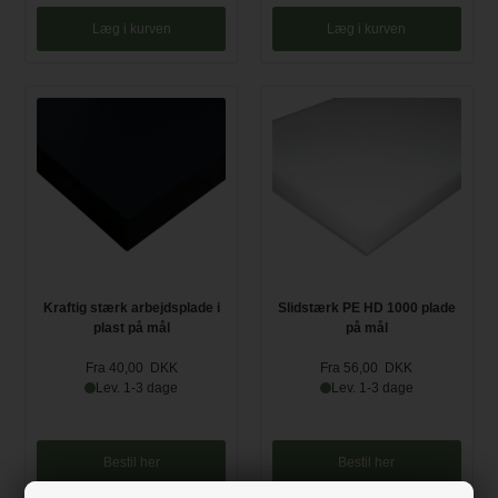
Læg i kurven
Læg i kurven
Kraftig stærk arbejdsplade i
Slidstærk PE HD 1000 plade
plast på mål
på mål
Fra 40,00 DKK
Fra 56,00 DKK
Lev. 1-3 dage
Lev. 1-3 dage
Bestil her
Bestil her