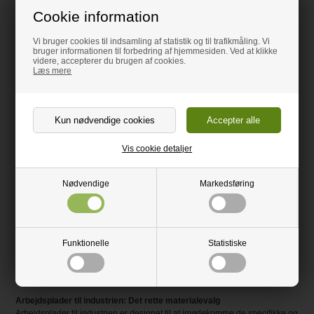
Cookie information
Vi bruger cookies til indsamling af statistik og til trafikmåling. Vi
bruger informationen til forbedring af hjemmesiden. Ved at klikke
videre, accepterer du brugen af cookies.
Læs mere
Vis cookie detaljer
20mm Isolerende plade
1000x3000mm
Nødvendige
Markedsføring
1.055,00 DKK
Lev. 1-3 dage
Funktionelle
Statistiske
Bestil her
Arbejdsplader til industrien: Det rette materialevalg
Arbejdsplader til industrien er designet til at imødekomme de specifikke og