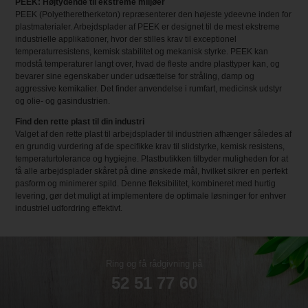
PEEK: Højtydende til ekstreme miljøer
PEEK (Polyetheretherketon) repræsenterer den højeste ydeevne inden for
plastmaterialer. Arbejdsplader af PEEK er designet til de mest ekstreme
industrielle applikationer, hvor der stilles krav til exceptionel
temperaturresistens, kemisk stabilitet og mekanisk styrke. PEEK kan
modstå temperaturer langt over, hvad de fleste andre plasttyper kan, og
bevarer sine egenskaber under udsættelse for stråling, damp og
aggressive kemikalier. Det finder anvendelse i rumfart, medicinsk udstyr
og olie- og gasindustrien.
Find den rette plast til din industri
Valget af den rette plast til arbejdsplader til industrien afhænger således af
en grundig vurdering af de specifikke krav til slidstyrke, kemisk resistens,
temperaturtolerance og hygiejne. Plastbutikken tilbyder muligheden for at
få alle arbejdsplader skåret på dine ønskede mål, hvilket sikrer en perfekt
pasform og minimerer spild. Denne fleksibilitet, kombineret med hurtig
levering, gør det muligt at implementere de optimale løsninger for enhver
industriel udfordring effektivt.
Ring og få rådgivning på
52 51 77 60