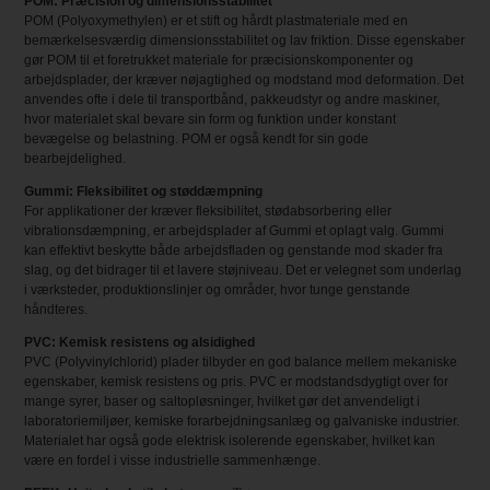
POM: Præcision og dimensionsstabilitet
POM (Polyoxymethylen) er et stift og hårdt plastmateriale med en
bemærkelsesværdig dimensionsstabilitet og lav friktion. Disse egenskaber
gør POM til et foretrukket materiale for præcisionskomponenter og
arbejdsplader, der kræver nøjagtighed og modstand mod deformation. Det
anvendes ofte i dele til transportbånd, pakkeudstyr og andre maskiner,
hvor materialet skal bevare sin form og funktion under konstant
bevægelse og belastning. POM er også kendt for sin gode
bearbejdelighed.
Gummi: Fleksibilitet og støddæmpning
For applikationer der kræver fleksibilitet, stødabsorbering eller
vibrationsdæmpning, er arbejdsplader af Gummi et oplagt valg. Gummi
kan effektivt beskytte både arbejdsfladen og genstande mod skader fra
slag, og det bidrager til et lavere støjniveau. Det er velegnet som underlag
i værksteder, produktionslinjer og områder, hvor tunge genstande
håndteres.
PVC: Kemisk resistens og alsidighed
PVC (Polyvinylchlorid) plader tilbyder en god balance mellem mekaniske
egenskaber, kemisk resistens og pris. PVC er modstandsdygtigt over for
mange syrer, baser og saltopløsninger, hvilket gør det anvendeligt i
laboratoriemiljøer, kemiske forarbejdningsanlæg og galvaniske industrier.
Materialet har også gode elektrisk isolerende egenskaber, hvilket kan
være en fordel i visse industrielle sammenhænge.