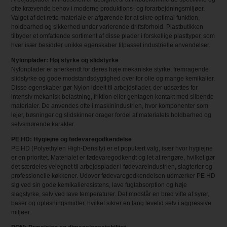
ofte krævende behov i moderne produktions- og forarbejdningsmiljøer.
Valget af det rette materiale er afgørende for at sikre optimal funktion,
holdbarhed og sikkerhed under varierende driftsforhold. Plastbutikken
tilbyder et omfattende sortiment af disse plader i forskellige plasttyper, som
hver især besidder unikke egenskaber tilpasset industrielle anvendelser.
Nylonplader: Høj styrke og slidstyrke
Nylonplader er anerkendt for deres høje mekaniske styrke, fremragende
slidstyrke og gode modstandsdygtighed over for olie og mange kemikalier.
Disse egenskaber gør Nylon ideelt til arbejdsflader, der udsættes for
intensiv mekanisk belastning, friktion eller gentagen kontakt med slibende
materialer. De anvendes ofte i maskinindustrien, hvor komponenter som
lejer, bøsninger og slidskinner drager fordel af materialets holdbarhed og
selvsmørende karakter.
PE HD: Hygiejne og fødevaregodkendelse
PE HD (Polyethylen High-Density) er et populært valg, især hvor hygiejne
er en prioritet. Materialet er fødevaregodkendt og let at rengøre, hvilket gør
det særdeles velegnet til arbejdsplader i fødevareindustrien, slagterier og
professionelle køkkener. Udover fødevaregodkendelsen udmærker PE HD
sig ved sin gode kemikalieresistens, lave fugtabsorption og høje
slagstyrke, selv ved lave temperaturer. Det modstår en bred vifte af syrer,
baser og opløsningsmidler, hvilket sikrer en lang levetid selv i aggressive
miljøer.