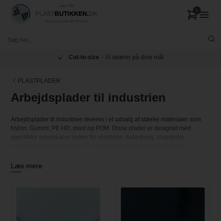
Cut-to-size
- Vi skærer på dine mål
PLASTPLADER
Arbejdsplader til industrien
Arbejdsplader til industrien leveres i et udvalg af stærke materialer som
Nylon, Gummi, PE HD, plast og POM. Disse plader er designet med
specifikke egenskaber inden for slidstyrke, belastning, slagstyrke,
opvarmning og formbarhed. Du finder et bredt udvalg af farver og
tykkelser, der er velegnede til både privat og erhvervsmæssig brug i
mange brancher. Særligt bemærkes PE HD-materialet, der er
Læs mere
fødevaregodkendt og dermed egnet til miljøer med høje hygiejnekrav. Alle
arbejdsplader skæres præcist på dine ønskede mål, og vi sikrer hurtig
levering direkte til dig.