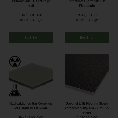
Gummiplade i Rødbrun på
Sort Nubret Formbar ABS
mål
PlastpIade
Fra 45,00 DKK
Fra 43,00 DKK
Lev. 1-3 dage
Lev. 1-3 dage
Bestil her
Bestil her
Radioaktiv- og Høj Kemikalie
Gopanel LITE Flooring Stærk
Resistent PEEK Plade
komposit gulvplade 2,6 x 1,55
meter
Fra 243,00 DKK
2.520,00 DKK