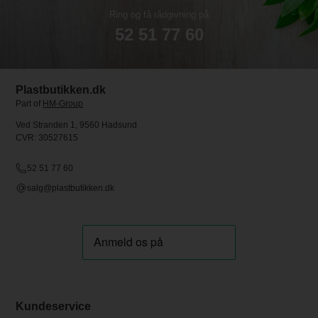
Ring og få rådgivning på
52 51 77 60
Plastbutikken.dk
Part of
HM-Group
Ved Stranden 1, 9560 Hadsund
CVR: 30527615
52 51 77 60
salg@plastbutikken.dk
Kundeservice