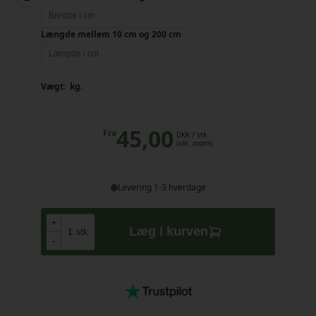
Længde mellem 10 cm og 200 cm
Vægt:
kg.
45,00
Fra
DKK
/ stk
inkl. moms
Levering 1-3 hverdage
+
+
Læg i kurven
stk
-
-