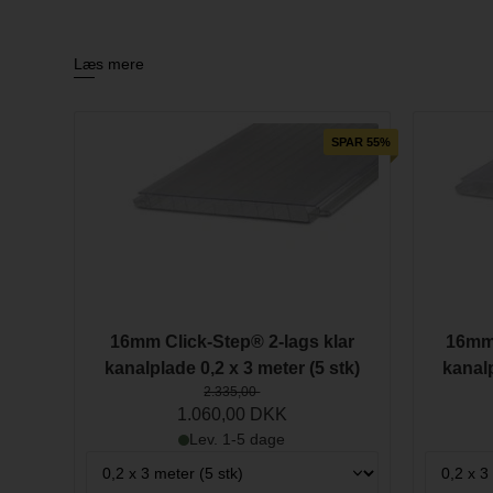
Disse termoplader er fremstillet af polycarbonat, et anerken
lysgennemgang. CLICK-STEP termoplader har en U-værdi på 2,
Læs mere
og æstetiske præferencer.
SPAR 55%
16mm Click-Step® 2-lags klar
16mm 
kanalplade 0,2 x 3 meter (5 stk)
kanalp
2.335,00
1.060,00 DKK
Lev. 1-5 dage