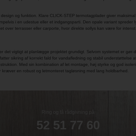
et i design og funktion. Klare CLICK-STEP termotagplader giver maksimal
vis i en udestue eller et indgangsparti. Den opale variant spreder ly
t over terrasser eller carporte, hvor direkte sollys kan være for inten
et vigtigt at planlægge projektet grundigt. Selvom systemet er gør-det-
atter sikring af korrekt fald for vandafledning og stabil understøttels
onstruktion. Med sin kombination af let montage, høj styrke og god isol
der kræver en robust og letmonteret tagløsning med lang holdbarhed.
Ring og få rådgivning på
52 51 77 60