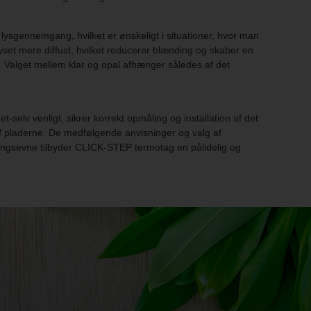
 lysgennemgang, hvilket er ønskeligt i situationer, hvor man
set mere diffust, hvilket reducerer blænding og skaber en
st. Valget mellem klar og opal afhænger således af det
selv venligt, sikrer korrekt opmåling og installation af det
e af pladerne. De medfølgende anvisninger og valg af
eringsevne tilbyder CLICK-STEP termotag en pålidelig og