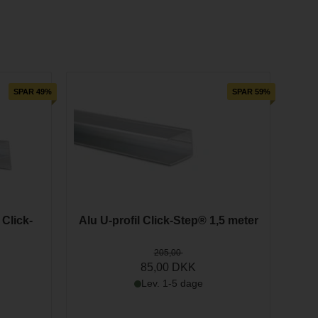
n 10-års reklamationsret mod brud og gulning forårsaget af
 og opal udførelse for at imødekomme forskellige lysbehov
SPAR 49%
SPAR 59%
Click-
Alu U-profil Click-Step® 1,5 meter
205,00
85,00 DKK
Lev. 1-5 dage