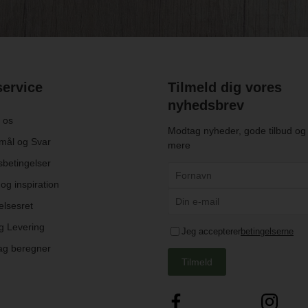
ervice
Tilmeld dig vores
nyhedsbrev
 os
Modtag nyheder, gode tilbud o
mål og Svar
mere
betingelser
og inspiration
elsesret
g Levering
Jeg accepterer
betingelserne
ag beregner
Tilmeld