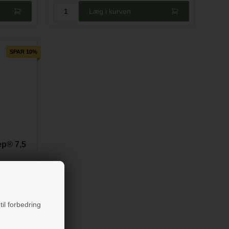
Læg i kurven
SPAR 10%
ep® 7,5
til forbedring