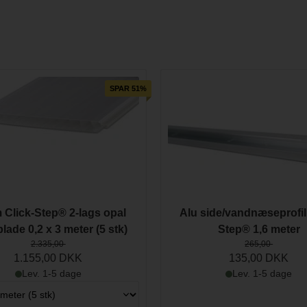
dt stærkt plastmateriale, der sikrer produktets holdbarhed. Der ydes e
7, hvilket indikerer deres isolerende egenskaber. De fås i både klar
SPAR 51%
Click-Step® 2-lags opal
Alu side/vandnæseprofil 
lade 0,2 x 3 meter (5 stk)
Step® 1,6 meter
2.335,00
265,00
1.155,00 DKK
135,00 DKK
Lev. 1-5 dage
Lev. 1-5 dage