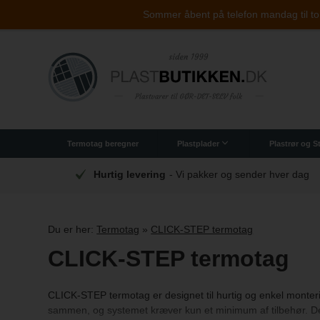
Sommer åbent på telefon mandag til tors
Termotag beregner
Plastplader
Plastrør og 
Originale PLEXIGLAS® plader
Polycarbonat (brudsikker)
Arbejdsplader til industrien
Bådruder - Støbt ak
Kontorst
Akrylkasse
hverv
Hurtig levering
- Vi pakker og sender hver dag
Du er her:
Termotag
»
CLICK-STEP termotag
CLICK-STEP termotag
CLICK-STEP termotag er designet til hurtig og enkel monterin
sammen, og systemet kræver kun et minimum af tilbehør. Dett