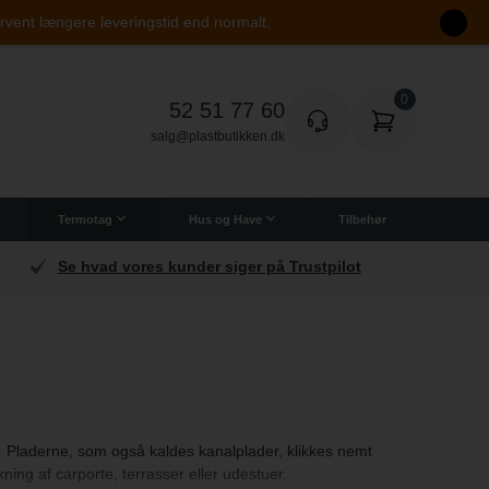
orvent længere leveringstid end normalt.
52 51 77 60
salg@plastbutikken.dk
Termotag
Hus og Have
Tilbehør
Se hvad vores kunder siger på Trustpilot
us. Pladerne, som også kaldes kanalplader, klikkes nemt
ing af carporte, terrasser eller udestuer.