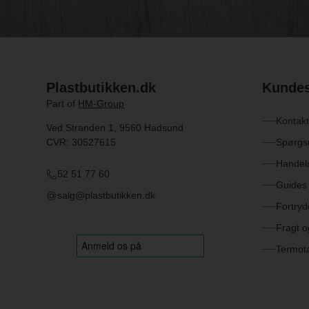
Plastbutikken.dk
Kundes
Part of
HM-Group
Kontakt
Ved Stranden 1, 9560 Hadsund
CVR: 30527615
Spørgs
Handels
52 51 77 60
Guides 
salg@plastbutikken.dk
Fortryd
Fragt o
Termot