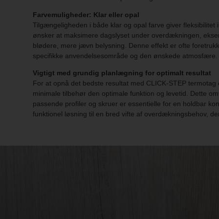
Farvemuligheder: Klar eller opal
Tilgængeligheden i både klar og opal farve giver fleksibilit
ønsker at maksimere dagslyset under overdækningen, eksempel
blødere, mere jævn belysning. Denne effekt er ofte foretrukke
specifikke anvendelsesområde og den ønskede atmosfære.
Vigtigt med grundig planlægning for optimalt resultat
For at opnå det bedste resultat med CLICK-STEP termotag er d
minimale tilbehør den optimale funktion og levetid. Dette omf
passende profiler og skruer er essentielle for en holdbar k
funktionel løsning til en bred vifte af overdækningsbehov, 