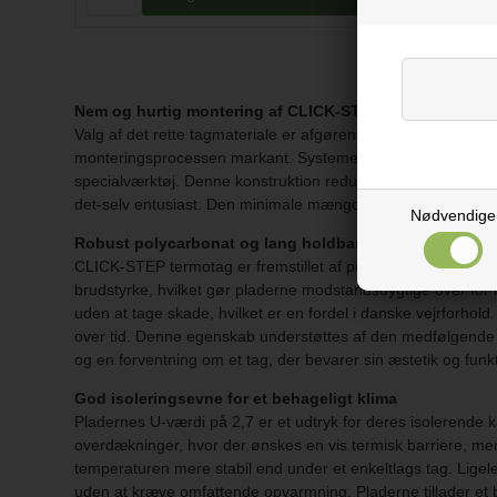
Nem og hurtig montering af CLICK-STEP termotag
Valg af det rette tagmateriale er afgørende for ethvert bygge
monteringsprocessen markant. Systemet bygger på en intelli
specialværktøj. Denne konstruktion reducerer behovet for et st
det-selv entusiast. Den minimale mængde tilbehør bidrager d
Nødvendige
Robust polycarbonat og lang holdbarhed
CLICK-STEP termotag er fremstillet af polycarbonat, et mater
brudstyrke, hvilket gør pladerne modstandsdygtige over for
uden at tage skade, hvilket er en fordel i danske vejrforho
over tid. Denne egenskab understøttes af den medfølgende 10
og en forventning om et tag, der bevarer sin æstetik og funk
God isoleringsevne for et behageligt klima
Pladernes U-værdi på 2,7 er et udtryk for deres isolerende 
overdækninger, hvor der ønskes en vis termisk barriere, men h
temperaturen mere stabil end under et enkeltlags tag. Lige
uden at kræve omfattende opvarmning. Pladerne tillader et 