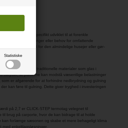
Disse plader er specifikt udviklet til at forenkle
n komplicerede samlinger eller behov for omfattende
men også mere ligetil for den almindelige husejer eller gør-
Statistiske
type plast overgår traditionelle materialer som glas i
ed betyder, at pladerne kan modstå væsentlige belastninger
, som er afgørende for at forhindre nedbrydning og gulning
 kan føre til gulning. Dette giver tryghed i investeringen
værdi på 2,7 er CLICK-STEP termotag velegnet til
til brug på carporte, hvor de kan bidrage til at holde
 de kan forlænge sæsonen og skabe et mere behageligt klima
t med enkeltlagsløsninger.