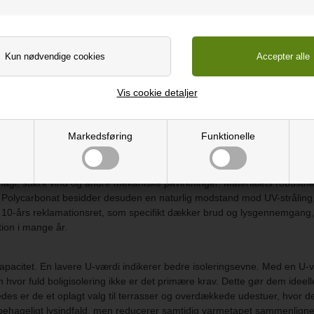
projekt, og CLICK-STEP termotag tilbyder en praktisk og holdbar løsning. 
Vis cookie detaljer
gent klikfunktion, hvor de enkelte termoplader let flettes sammen ude
ort udvalg af tilbehør, hvilket ikke alene gør installationen hurtigere, 
esuden til et rent og æstetisk udseende efter montering.
Markedsføring
Funktionelle
iale der er kendt for sin exceptionelle slagstyrke og holdbarhed. Denne 
 hagl, stærk vind og andre mekaniske påvirkninger. Materialets robusth
ld. Polycarbonat besidder desuden en naturlig modstand mod UV-stråling
-års reklamationsret, som specifikt dækker brud og lysgennemgang, der
tion i mange år.
kapacitet. En lavere U-værdi indikerer bedre isoleringsevne. Med en U-
vor fuld boligisolering ikke er det primære krav. Dette gør dem ideelle 
ledes er de et oplagt valg til terrasser og overdækkede udestuer, hvor
behageligt lysindfald, men reducerer samtidig varmetapet sammenligne