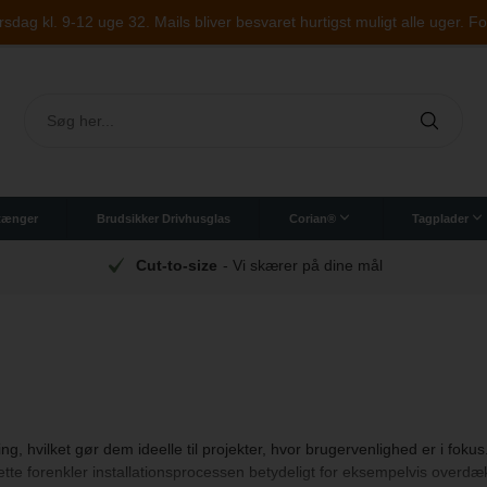
dag kl. 9-12 uge 32. Mails bliver besvaret hurtigst muligt alle uger. F
Stænger
Brudsikker Drivhusglas
Corian®
Tagplader
ryl
oleunderlag og skrivebordsunderlag
r og Indretning
Corian bordplade til badeværelse
Cut-to-size
- Vi skærer på dine mål
g, hvilket gør dem ideelle til projekter, hvor brugervenlighed er i fok
e forenkler installationsprocessen betydeligt for eksempelvis overdækn