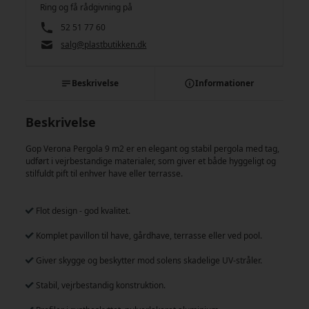
Ring og få rådgivning på
52 51 77 60
salg@plastbutikken.dk
Beskrivelse
Informationer
Beskrivelse
Gop Verona Pergola 9 m2 er en elegant og stabil pergola med tag,
udført i vejrbestandige materialer, som giver et både hyggeligt og
stilfuldt pift til enhver have eller terrasse.
Flot design - god kvalitet.
Komplet pavillon til have, gårdhave, terrasse eller ved pool.
Giver skygge og beskytter mod solens skadelige UV-stråler.
Stabil, vejrbestandig konstruktion.