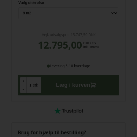
Vælg størrelse
Vejl. udsalgspris
15.747,50 DKK
12.795,00
DKK
/ stk
inkl. moms
Levering 5-10 hverdage
+
+
Læg i kurven
stk
-
-
Brug for hjælp til bestilling?