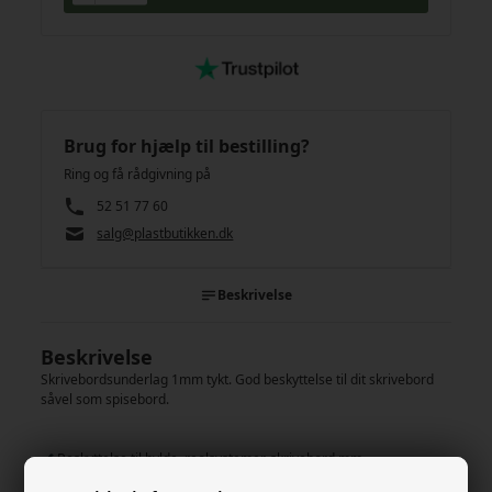
Brug for hjælp til bestilling?
Ring og få rådgivning på
52 51 77 60
salg@plastbutikken.dk
Beskrivelse
Beskrivelse
Skrivebordsunderlag 1mm tykt. God beskyttelse til dit skrivebord
såvel som spisebord.
Beskyttelse til hylde, reolsystemer, skrivebord mm.