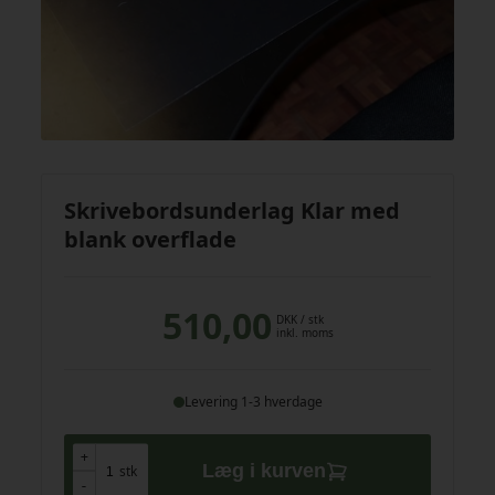
Skrivebordsunderlag Klar med
blank overflade
510,00
DKK
/ stk
inkl. moms
Levering 1-3 hverdage
+
+
Læg i kurven
stk
-
-