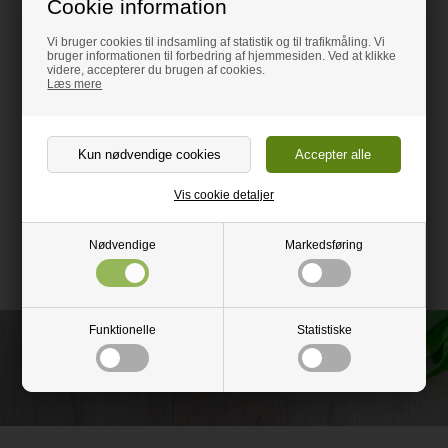
Cookie information
Let at rengøre.
Absorbere ikke vand
Vi bruger cookies til indsamling af statistik og til trafikmåling. Vi
bruger informationen til forbedring af hjemmesiden. Ved at klikke
videre, accepterer du brugen af cookies.
Kan skæres med en almindelige saks og hobbykniv.
Læs mere
Pladen er gennemsigtig og blank på begge sider
Plade mål. 2050 x 1250 x 1 mm - sælges i hele plader.
Vis cookie detaljer
Vi tilskære gratis på dine mål
(Skriv i notatfeltet, hvor du indtaster navn + adresse, hvilken
størrelse det skal være. Prisen er dog altid for en hel plade.)
Nødvendige
Markedsføring
Funktionelle
Statistiske
Ring og få rådgivning på
52 51 77 60