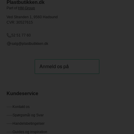
Plastbutikken.dk
Part of
HM-Group
Ved Stranden 1, 9560 Hadsund
CVR: 30527615
52 51 77 60
salg@plastbutikken.dk
Kundeservice
Kontakt os
Spørgsmål og Svar
Handelsbetingelser
Guides og inspiration