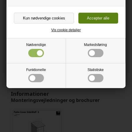
Kan monteres på begge sider af terrasseoverdækningen.
Enkel og nem montage uden brug af specialværktøj.
Dimensioner: L:2570 mm x B:670 mm x H:2600-3050 mm.
Vis cookie detaljer
Sidevæggen kan monteres på begge sider af
terrasseoverdækningen og passer til alle Feria/Olympia
Nødvendige
Markedsføring
terrassetage med en dybde på 2950 mm.
Væggen tilbydes også i hvid.
Funktionelle
Statistiske
Husk at læse montagevejledningen
>> klik her.
Informationer
Monteringsvejledninger og brochurer