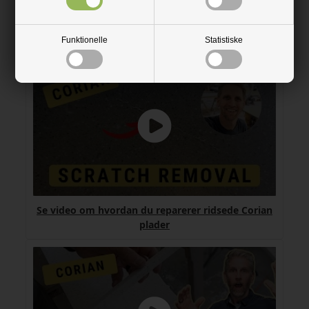
Se video om hvordan du sliber og polerer en
Corian plade
Funktionelle
Statistiske
Se video om hvordan du reparerer ridsede Corian
plader