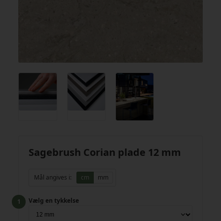
Sagebrush Corian plade 12 mm
Mål angives i:
cm
mm
Vælg en tykkelse