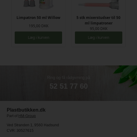
Limpatron 50 ml Willow
5 stk mixerstudser til 50
ml limpatroner
195,00 DKK
95,00 DKK
Læg i kurven
Læg i kurven
Ring og få rådgivning på
52 51 77 60
Plastbutikken.dk
Part of
HM-Group
Ved Stranden 1, 9560 Hadsund
CVR: 30527615