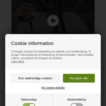
Cookie information
Se video om hvordan du fræser og limer en Corian
Vi bruger cookies til indsamling af statistik og til trafikmåling. Vi
plade
bruger informationen til forbedring af hjemmesiden. Ved at klikke
videre, accepterer du brugen af cookies.
Læs mere
Vis cookie detaljer
Nødvendige
Markedsføring