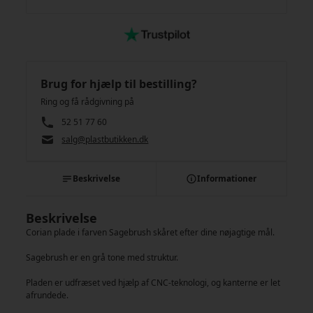
Brug for hjælp til bestilling?
Ring og få rådgivning på
52 51 77 60
salg@plastbutikken.dk
Beskrivelse
Informationer
Beskrivelse
Corian plade i farven Sagebrush skåret efter dine nøjagtige mål.
Sagebrush er en grå tone med struktur.
Pladen er udfræset ved hjælp af CNC-teknologi, og kanterne er let
afrundede.