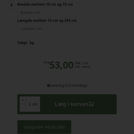
Bredde mellem 10 cm og 75 cm
Længde mellem 15 cm og 295 cm
Vægt:
kg.
53,00
Fra
DKK
/ stk
inkl. moms
Levering 5-8 hverdage
+
+
Læg i kurven
stk
-
-
Vareprøve 49,00 DKK