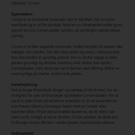
Tykkelse: 12 mm
Egenskaber:
Corian er et fantastisk materiale. Det er hårdført, har en varm
overflade og er et flot produkt. Med en vis håndværkersnilde og en
speciel lim kan Corian-plader samles, så samlingen næsten bliver
usynlig.
Corian er et ikke-sugende materiale, hvilket betyder, at væsker ikke
trænger ind i pladen. Der kan dog samle sig snavs i slibesporene,
hvis ikke pladen er grundig poleret. Det er derfor vigtigt at slibe
pladen grundigt og afslutte med korn 400. Ridser kan opstå i
Corianpladen, men disse kan nemt fjernes ved slibning. Ridser er
mest synlige på mørke, ensfarvede plader.
Forarbejdning:
Ved at bruge fintandede klinger og værktøj af hårdmetal, har du
mulighed for selv at forarbejde og tilskære Corian-pladen. For at
opnå en pæn finish på kanterne anbefaler vi, at du anvender en
overfræser. Slibning foretages bedst med en rondel- eller
excentersliber. Afslut ved at knække kanterne, da de ellers kan
være sarte. Undgå at skrue direkte i Corian pladen, da dette kan
forårsage revner. Monter i stedet pladen med elastisk silikone.
Vedligehold: