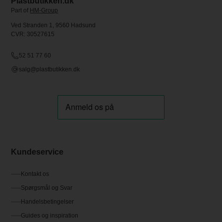
Plastbutikken.dk
Part of
HM-Group
Ved Stranden 1, 9560 Hadsund
CVR: 30527615
52 51 77 60
salg@plastbutikken.dk
Kundeservice
Kontakt os
Spørgsmål og Svar
Handelsbetingelser
Guides og inspiration