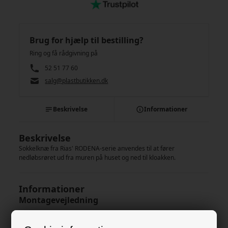
Brug for hjælp til bestilling?
Ring og få rådgivning på
52 51 77 60
salg@plastbutikken.dk
Beskrivelse
Informationer
Beskrivelse
Sokkelknæ fra Rias' RODENA-serie anvendes til at fører
nedløbsrøret ud fra muren på huset og ned til kloakken.
Informationer
Montagevejledning