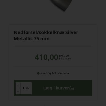
Nedførsel/sokkelknæ Silver
Metallic 75 mm
410,00
DKK
/ stk
inkl. moms
Levering 1-3 hverdage
+
+
Læg i kurven
stk
-
-