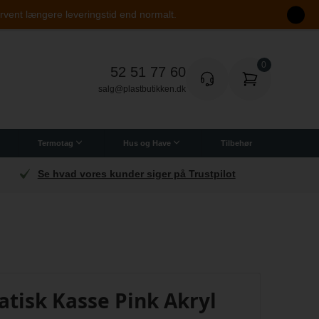
orvent længere leveringstid end normalt.
52 51 77 60
salg@plastbutikken.dk
Termotag
Hus og Have
Tilbehør
Danmarks Bedste
- både til private og erhverv
atisk Kasse Pink Akryl