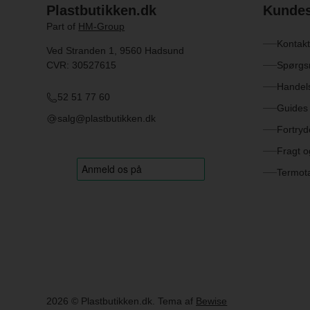
Plastbutikken.dk
Kundes
Part of
HM-Group
Kontakt
Ved Stranden 1, 9560 Hadsund
CVR: 30527615
Spørgs
Handels
52 51 77 60
Guides 
salg@plastbutikken.dk
Fortryd
Fragt o
Termot
2026
© Plastbutikken.dk. Tema af
Bewise