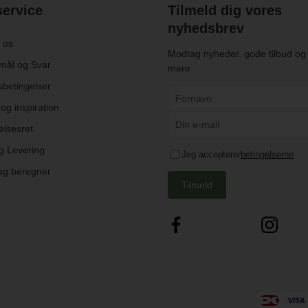
ervice
Tilmeld dig vores
nyhedsbrev
 os
Modtag nyheder, gode tilbud o
mål og Svar
mere
betingelser
og inspiration
elsesret
g Levering
Jeg accepterer
betingelserne
ag beregner
Tilmeld