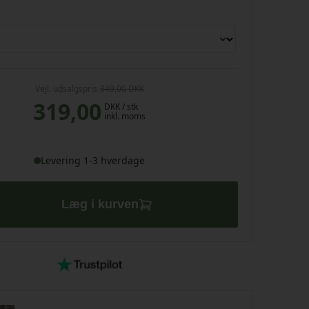
Vejl. udsalgspris
349,00 DKK
319,00
DKK
/ stk
inkl. moms
Levering 1-3 hverdage
Læg i kurven