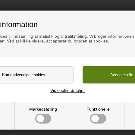
de super lækre farvede bokse, så du laver din helt egen unikke væg
n fra alle sider. Kan sagtens klare den høje fugtighed i badeværel
information
 til at skrue op. Spænd ikke skruen for hårdt, og vælg en skrue der 
ies til indsamling af statistik og til trafikmåling. Vi bruger informationen 
n. Ved at klikke videre, accepterer du brugen af cookies.
Vis cookie detaljer
Markedsføring
Funktionelle