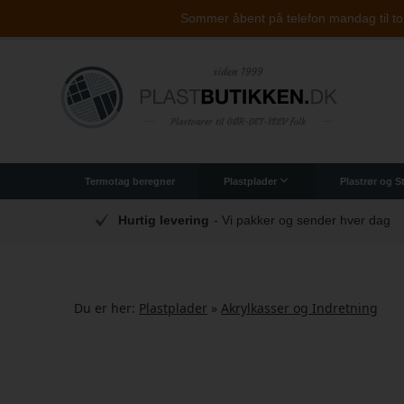
Sommer åbent på telefon mandag til tors
Termotag beregner
Plastplader
Plastrør og 
Originale PLEXIGLAS® plader
Polycarbonat (brudsikker)
Arbejdsplader til industrien
Bådruder - Støbt ak
Kontorst
Akrylkasse
sender hver dag
Cut-to-size
- Vi skærer på dine 
Du er her:
Plastplader
»
Akrylkasser og Indretning