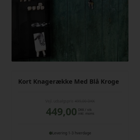
Kort Knagerække Med Blå Kroge
Vejl. udsalgspris
499,00 DKK
449,00
DKK
/ stk
inkl. moms
Levering 1-3 hverdage