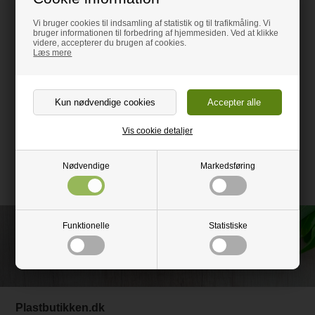
Måler 40cm.
Vi bruger cookies til indsamling af statistik og til trafikmåling. Vi
bruger informationen til forbedring af hjemmesiden. Ved at klikke
videre, accepterer du brugen af cookies.
Læs mere
Informationer
Leverandøren er Neon Living
Vis cookie detaljer
Nødvendige
Markedsføring
Funktionelle
Statistiske
Ring og få rådgivning på
52 51 77 60
Plastbutikken.dk