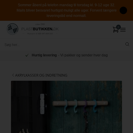
Sommer åbent på telefon mandag til torsdag kl. 9-12 uge 32.
Mails bliver besvaret hurtigst muligt alle uger. Forvent længere
leveringstid end normalt.
Hurtig levering
- Vi pakker og sender hver dag
AKRYLKASSER OG INDRETNING