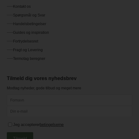
Kontakt os
Spørgsmål og Svar
Handelsbetingelser
Guides og inspiration
Fortrydelsesret
Fragt og Levering
Termotag beregner
Tilmeld dig vores nyhedsbrev
Modtag nyheder, gode tilbud og meget mere
Jeg accepterer
betingelserne
Tilmeld