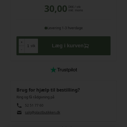
30,00
DKK
/ stk
inkl. moms
Levering 1-3 hverdage
+
+
Læg i kurven
stk
-
-
Brug for hjælp til bestilling?
Ring og få rådgivning på
52 51 77 60
salg@plastbutikken.dk