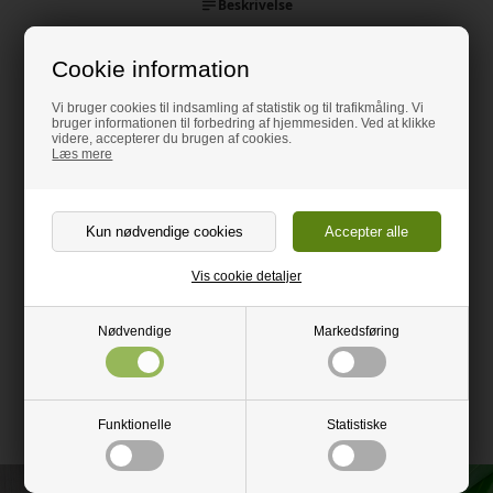
Beskrivelse
Beskrivelse
Cookie information
Klemmebeslag i rustfri stål - til PVC Lamel gardiner.
Vi bruger cookies til indsamling af statistik og til trafikmåling. Vi
bruger informationen til forbedring af hjemmesiden. Ved at klikke
Lamellerne fås i forskellige tykkelser og bredder,
videre, accepterer du brugen af cookies.
Klemmebeslagene skal købes så de passer i målene med lameller.
Læs mere
Der skal et klemmebeslag til hver lamel. Samt ophængbeslag i
åbningens bredde til montering i top, ophængs beslagene kan
stødes sammen af flere, for at opnå korrekt længde.
Det færdige PVC Lamelgardin system er bl.a. god til:
God til at stoppe kulde/varme i at vandre mellem rum.
Vis cookie detaljer
Stopper støv.
Nødvendige
Markedsføring
Afskærmning i portåbninger og lager adskillelse mm.
Funktionelle
Statistiske