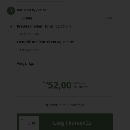
Vælg en tykkelse
Bredde mellem 10 cm og 75 cm
Længde mellem 15 cm og 295 cm
Vægt:
kg.
52,00
Fra
DKK
/ stk
inkl. moms
Levering 5-8 hverdage
+
+
Læg i kurven
stk
-
-