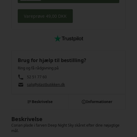
Vareprøve 49,00 DKK
Brug for hjælp til bestilling?
Ring og få rådgivning på
52 51 77 60
salg@plastbutikken.dk
Beskrivelse
Informationer
Beskrivelse
Corian plade i farven Deep Night Sky skåret efter dine nøjagtige
mål.