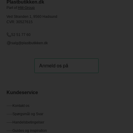
Plastbutikken.dk
Part of
HM-Group
Ved Stranden 1, 9560 Hadsund
CVR: 30527615
52 51 77 60
salg@plastbutikken.dk
Kundeservice
Kontakt os
Spørgsmål og Svar
Handelsbetingelser
Guides og inspiration