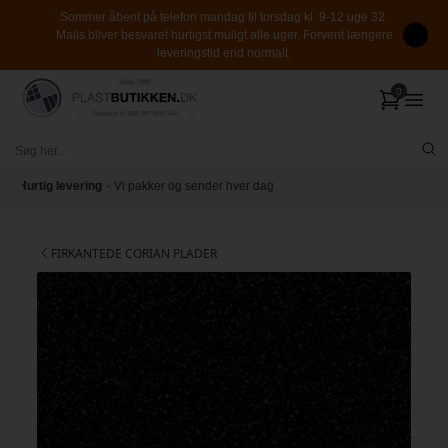
Sommer åbent på telefon mandag til torsdag kl. 9-12 uge 32.
Mails bliver besvaret hurtigst muligt alle uger. Forvent længere
leveringstid end normalt.
Cut-to-size
- Vi skærer på dine mål
FIRKANTEDE CORIAN PLADER