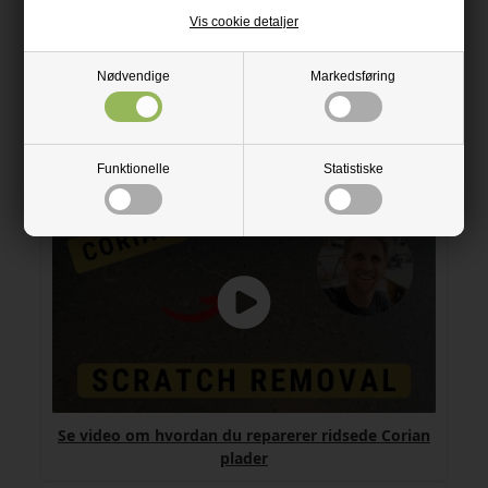
Vis cookie detaljer
Nødvendige
Markedsføring
Se video om hvordan du sliber og polerer en
Corian plade
Funktionelle
Statistiske
Se video om hvordan du reparerer ridsede Corian
plader