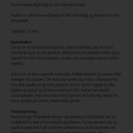
Farven Deep Night Sky er sort med grå nister.
Pladen er udfræset ved hjælp af CNC-teknologi, og kanterne er let
afrundede.
Tykkelse: 12 mm
Egenskaber:
Corian er et fantastisk materiale. Det er hårdført, har en varm
overflade og er et flot produkt. Med en vis håndværkersnilde og en
speciel lim kan Corian-plader samles, så samlingen næsten bliver
usynlig.
Corian er et ikke-sugende materiale, hvilket betyder, at væsker ikke
trænger ind i pladen. Der kan dog samle sig snavs i slibesporene,
hvis ikke pladen er grundig poleret. Det er derfor vigtigt at slibe
pladen grundigt og afslutte med korn 400. Ridser kan opstå i
Corianpladen, men disse kan nemt fjernes ved slibning. Ridser er
mest synlige på mørke, ensfarvede plader.
Forarbejdning:
Ved at bruge fintandede klinger og værktøj af hårdmetal, har du
mulighed for selv at forarbejde og tilskære Corian-pladen. For at
opnå en pæn finish på kanterne anbefaler vi, at du anvender en
overfræser. Slibning foretages bedst med en rondel- eller