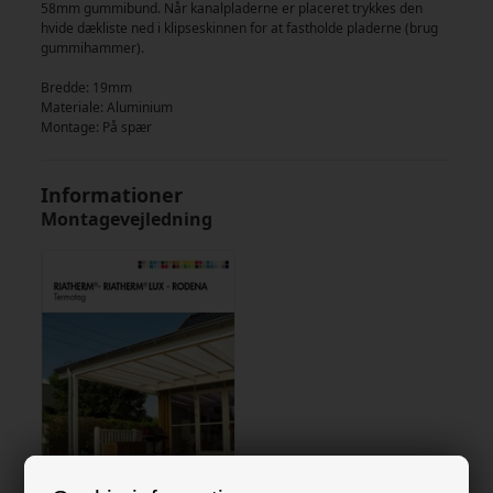
58mm gummibund. Når kanalpladerne er placeret trykkes den
hvide dækliste ned i klipseskinnen for at fastholde pladerne (brug
gummihammer).
Bredde: 19mm
Materiale: Aluminium
Montage: På spær
Informationer
Montagevejledning