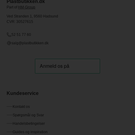
Plastbutikken.dk
Part of
HM-Group
Ved Stranden 1, 9560 Hadsund
CVR: 30527615
52 51 77 60
salg@plastbutikken.dk
Kundeservice
Kontakt os
Spørgsmål og Svar
Handelsbetingelser
Guides og inspiration