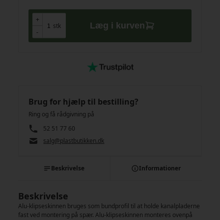
+
+
Læg i kurven
stk
-
-
Brug for hjælp til bestilling?
Ring og få rådgivning på
52 51 77 60
salg@plastbutikken.dk
Beskrivelse
Informationer
Beskrivelse
Alu-klipseskinnen bruges som bundprofil til at holde kanalpladerne
fast ved montering på spær. Alu-klipseskinnen monteres ovenpå