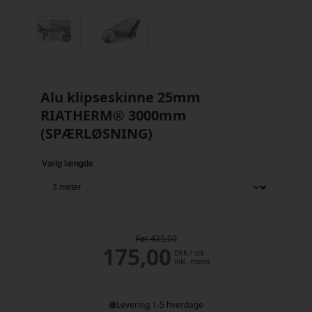
Alu klipseskinne 25mm
RIATHERM® 3000mm
(SPÆRLØSNING)
Vælg længde
Før 435,00
175,00
DKK
/ stk
inkl. moms
Levering 1-5 hverdage