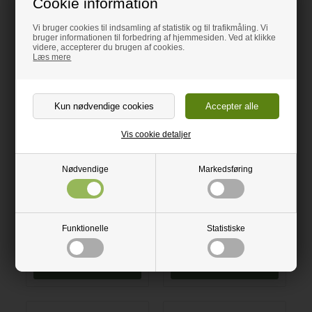
Cookie information
Vi bruger cookies til indsamling af statistik og til trafikmåling. Vi
bruger informationen til forbedring af hjemmesiden. Ved at klikke
Montagevejledning
videre, accepterer du brugen af cookies.
Læs mere
Relaterede varer
SPAR 63%
SPAR 51%
Vis cookie detaljer
Nødvendige
Markedsføring
Alu stopbeslag til
Gummibund 58mm
RIATHERM® 25mm
RIATHERM® 3050mm
(SPÆRLØSNING)
135,00
Funktionelle
Statistiske
195,00
50,00 DKK
95,00 DKK
Læg i kurven
Vælg variant