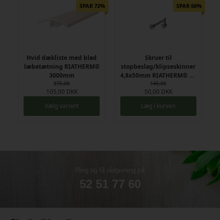
SPAR 72%
SPAR 66%
Hvid dækliste med blød
Skruer til
læbetætning RIATHERM®
stopbeslag/klipseskinner
3000mm
4,8x50mm RIATHERM® 50
375,00
145,00
stk
105,00 DKK
50,00 DKK
Vælg variant
Læg i kurven
Ring og få rådgivning på
52 51 77 60